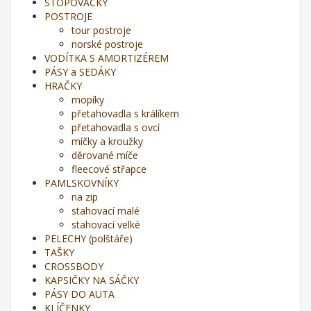
STOPOVAČKY
POSTROJE
tour postroje
norské postroje
VODÍTKA S AMORTIZÉREM
PÁSY a SEDÁKY
HRAČKY
mopíky
přetahovadla s králíkem
přetahovadla s ovcí
míčky a kroužky
děrované míče
fleecové střapce
PAMLSKOVNÍKY
na zip
stahovací malé
stahovací velké
PELECHY (polštáře)
TAŠKY
CROSSBODY
KAPSIČKY NA SÁČKY
PÁSY DO AUTA
KLÍČENKY