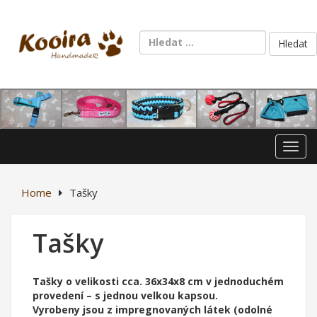
Skip
to
content
Vyhledává
Toggl
Home
Tašky
Tašky
Tašky o velikosti cca. 36x34x8 cm v jednoduchém
provedení – s jednou velkou kapsou.
Vyrobeny jsou z impregnovaných látek (odolné